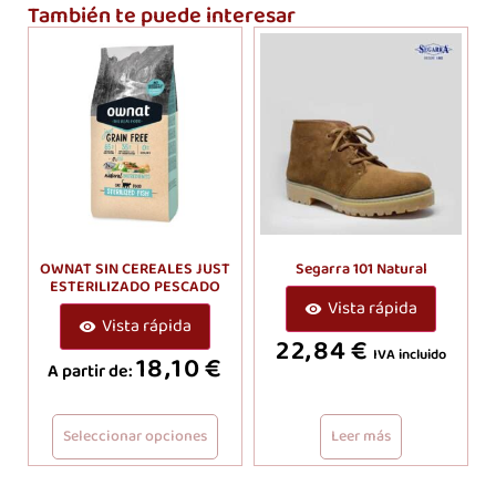
También te puede interesar
OWNAT SIN CEREALES JUST
Segarra 101 Natural
ESTERILIZADO PESCADO
Vista rápida
Vista rápida
22,84
€
IVA incluido
18,10
€
A partir de:
Seleccionar opciones
Leer más