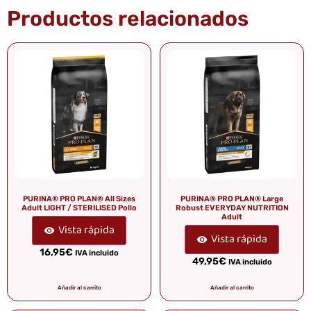
Productos relacionados
PURINA® PRO PLAN® All Sizes
PURINA® PRO PLAN® Large
Adult LIGHT / STERILISED Pollo
Robust EVERYDAY NUTRITION
Adult
Vista rápida
Vista rápida
16,95
€
IVA incluido
49,95
€
IVA incluido
Añadir al carrito
Añadir al carrito