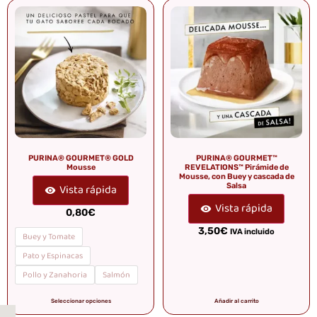
PURINA® GOURMET® GOLD
PURINA® GOURMET™
Mousse
REVELATIONS™ Pirámide de
Mousse, con Buey y cascada de
Salsa
Vista rápida
Vista rápida
0,80
€
3,50
€
IVA incluido
Buey y Tomate
Pato y Espinacas
Pollo y Zanahoria
Salmón
Seleccionar opciones
Añadir al carrito