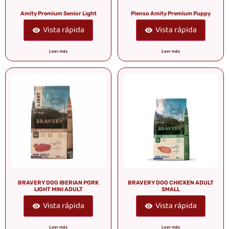
Amity Premium Senior Light
Pienso Amity Premium Puppy
Vista rápida
Vista rápida
Leer más
Leer más
BRAVERY DOG IBERIAN PORK
BRAVERY DOG CHICKEN ADULT
LIGHT MINI ADULT
SMALL
Vista rápida
Vista rápida
Leer más
Leer más