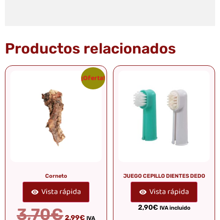
Productos relacionados
¡Oferta!
Corneto
JUEGO CEPILLO DIENTES DEDO
Vista rápida
Vista rápida
2,90
€
3,70
€
IVA incluido
2,99
€
IVA