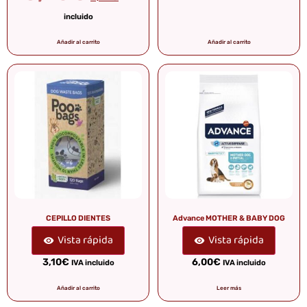
incluido
Añadir al carrito
Añadir al carrito
CEPILLO DIENTES
Advance MOTHER & BABY DOG
Vista rápida
Vista rápida
3,10
€
6,00
€
IVA incluido
IVA incluido
Añadir al carrito
Leer más