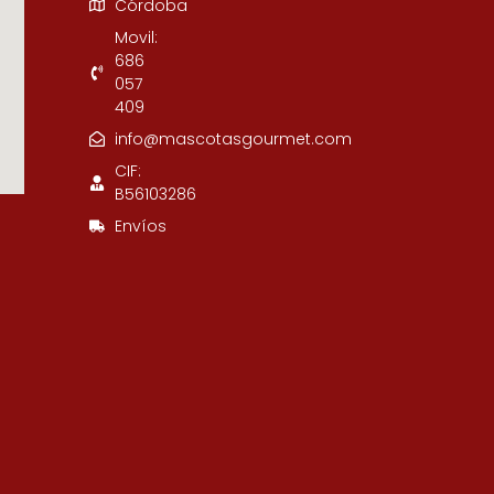
Córdoba
Movil:
686
057
409
info@mascotasgourmet.com
CIF:
B56103286
Envíos