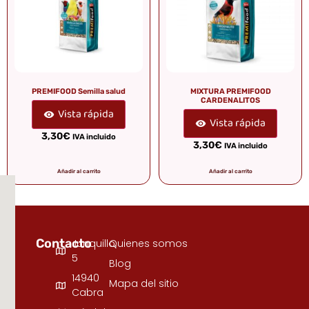
PREMIFOOD Semilla salud
MIXTURA PREMIFOOD
CARDENALITOS
Vista rápida
Vista rápida
3,30
€
IVA incluido
3,30
€
IVA incluido
Añadir al carrito
Añadir al carrito
Contacto
Junquillo,
Quienes somos
5
Blog
14940
Mapa del sitio
Cabra