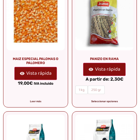
MAIZ ESPECIAL PALOMAS O
PANIZO EN RAMA
PALOMERO
Vista rápida
Vista rápida
A partir de:
2,30
€
19,00
€
IVA incluido
1 kg
250 gr
Leer más
Seleccionar opciones