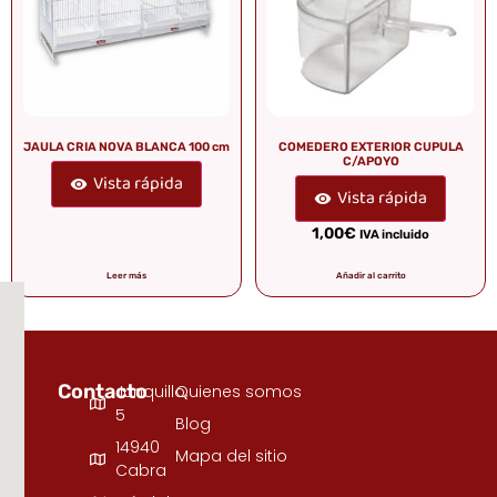
JAULA CRIA NOVA BLANCA 100 cm
COMEDERO EXTERIOR CUPULA
C/APOYO
Vista rápida
Vista rápida
1,00
€
IVA incluido
Leer más
Añadir al carrito
Contacto
Junquillo,
Quienes somos
5
Blog
14940
Mapa del sitio
Cabra