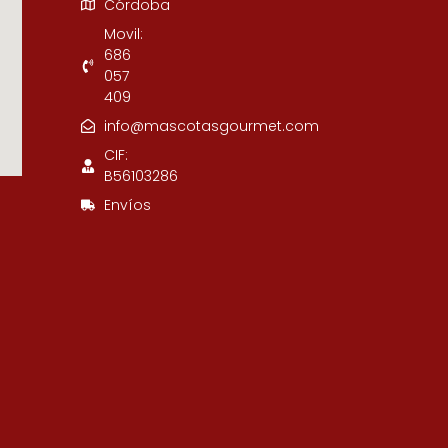
Córdoba
Movil:
686
057
409
info@mascotasgourmet.com
CIF:
B56103286
Envíos