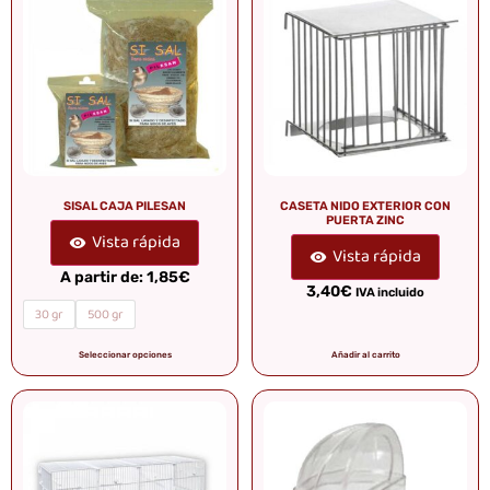
SISAL CAJA PILESAN
CASETA NIDO EXTERIOR CON
PUERTA ZINC
Vista rápida
Vista rápida
A partir de:
1,85
€
3,40
€
IVA incluido
30 gr
500 gr
Seleccionar opciones
Añadir al carrito