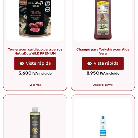
Ternera con cartílago para perros
Champú para Yorkshire con Aloe
NutraDog WILD PREMIUM
Vera
Vista rápida
Vista rápida
5,60
€
8,95
€
IVA incluido
IVA incluido
Leer más
Añadir al carrito