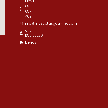
Movil:
686
057
409
info@mascotasgourmet.com
CIF:
B56103286
Envíos