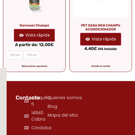
Dermaxin Champú
PET SANA NEW CHAMPU
ACONDICIONADOR
Vista rápida
Vista rápida
A partir de:
12,00
€
4,40
€
IVA incluido
250 ml
750 ml
Seleccionar opciones
Añadir al carrito
Contacto
Junquillo,
Quienes somos
5
Blog
14940
Mapa del sitio
Cabra
Córdoba