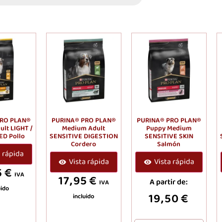
PRO PLAN®
PURINA® PRO PLAN®
PURINA® PRO PLAN®
ult LIGHT /
Medium Adult
Puppy Medium
ED Pollo
SENSITIVE DIGESTION
SENSITIVE SKIN
Cordero
Salmón
a rápida
Vista rápida
Vista rápida
5
€
IVA
17,95
€
A partir de:
IVA
uido
19,50
€
incluido