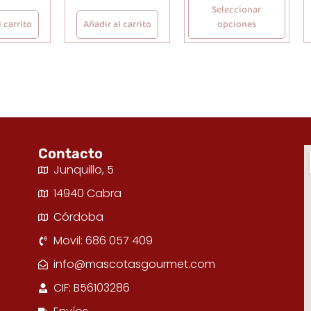
Seleccionar
 carrito
Añadir al carrito
opciones
Contacto
Junquillo, 5
14940 Cabra
Córdoba
Movil: 686 057 409
info@mascotasgourmet.com
CIF: B56103286