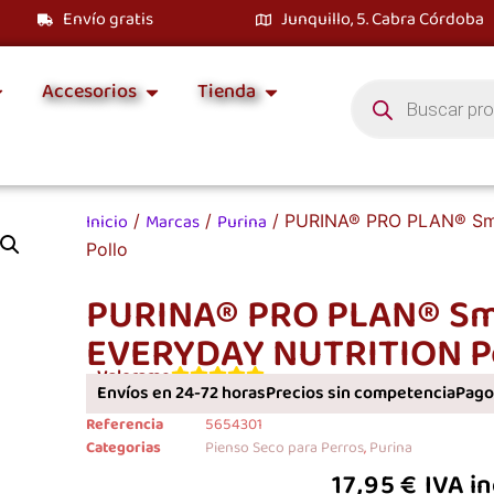
Envío gratis
Junquillo, 5. Cabra Córdoba
Accesorios
Tienda
Inicio
Marcas
Purina
/
/
/ PURINA® PRO PLAN® Sma
Pollo
PURINA® PRO PLAN® Sma
EVERYDAY NUTRITION P
Valorame
Envíos en 24-72 horas
Precios sin competencia
Pagos
Referencia
5654301
Categorias
Pienso Seco para Perros
,
Purina
17,95
€
IVA i