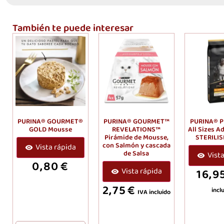
También te puede interesar
PURINA® GOURMET®
PURINA® GOURMET™
PURINA® 
GOLD Mousse
REVELATIONS™
All Sizes Ad
Pirámide de Mousse,
STERILIS
con Salmón y cascada
Vista rápida
de Salsa
Vist
0,80
€
Vista rápida
16,9
2,75
€
incl
IVA incluido