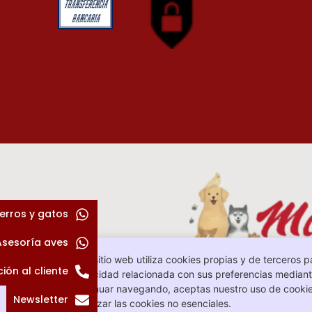
erros y gatos
Asesoría aves
Este sitio web utiliza cookies propias y de terceros p
ión al cliente
publicidad relacionada con sus preferencias mediante
continuar navegando, aceptas nuestro uso de cookie
Newsletter
rechazar las cookies no esenciales.