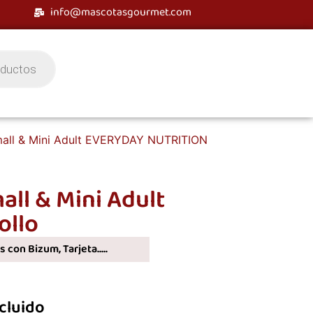
info@mascotasgourmet.com
ll & Mini Adult EVERYDAY NUTRITION
ll & Mini Adult
ollo
 con Bizum, Tarjeta.....
ncluido