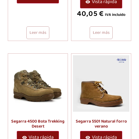
Vista rápida
40,05
€
IVA incluido
Leer más
Leer más
Segarra 4500 Bota Trekking
Segarra 5501 Natural forro
Desert
verano
Vista rápida
Vista rápida