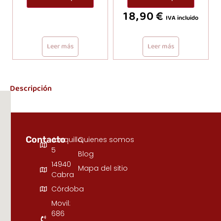
18,90
€
IVA incluido
Leer más
Leer más
Descripción
Contacto
Junquillo,
Quienes somos
5
Blog
14940
Mapa del sitio
Cabra
Córdoba
Movil:
686