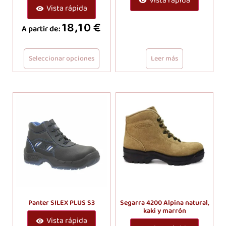
Vista rápida
Vista rápida
18,10
€
A partir de:
Seleccionar opciones
Leer más
Panter SILEX PLUS S3
Segarra 4200 Alpina natural,
kaki y marrón
Vista rápida