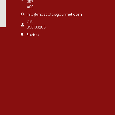
057
409
info@mascotasgourmet.com
CIF:
B56103286
Envíos