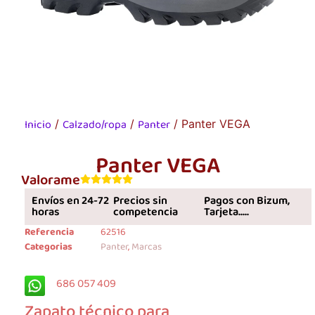
Inicio
Calzado/ropa
Panter
/
/
/ Panter VEGA
Panter VEGA
Valorame
Envíos en 24-72
Precios sin
Pagos con Bizum,
horas
competencia
Tarjeta.....
Referencia
62516
Categorias
Panter
,
Marcas
686 057 409
Zapato técnico para