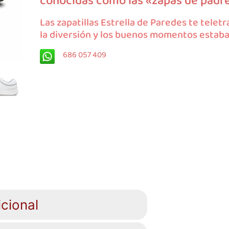
conocidas como las «zapas de padre
Las zapatillas Estrella de Paredes te telet
la diversión y los buenos momentos estab
686 057 409
cional