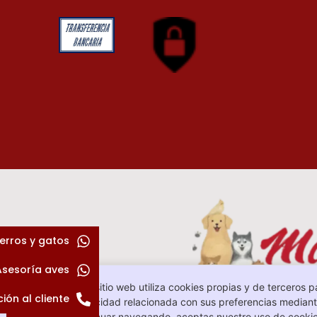
erros y gatos
Asesoría aves
Este sitio web utiliza cookies propias y de terceros p
ión al cliente
publicidad relacionada con sus preferencias mediante
continuar navegando, aceptas nuestro uso de cookie