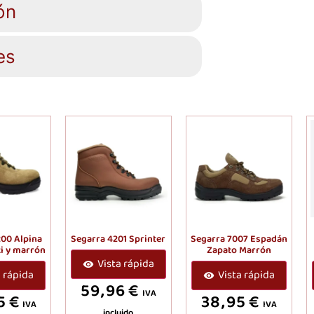
ón
es
200 Alpina
Segarra 4201 Sprinter
Segarra 7007 Espadán
ki y marrón
Zapato Marrón
Vista rápida
a rápida
Vista rápida
59,96
€
IVA
5
€
38,95
€
IVA
IVA
incluido