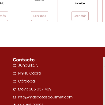
uido
incluido
 más
Leer más
Leer más
Contacto
Junquillo, 5
14940 Cabra
Córdoba
Movil: 686 057 409
info@mascotasgourmet.com