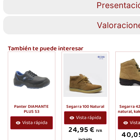
Presentaci
Valoracion
También te puede interesar
Panter DIAMANTE
Segarra 100 Natural
Segarra 4
PLUS S3
natural, ka
Vista rápida
Vista rápida
Vist
24,95
€
IVA
40,0
incluido