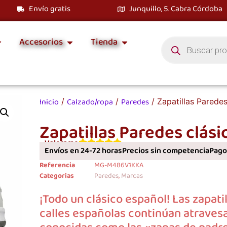
Envío gratis
Junquillo, 5. Cabra Córdoba
Accesorios
Tienda
Inicio
Calzado/ropa
Paredes
/
/
/ Zapatillas Paredes
Zapatillas Paredes clásic
Valorame
Envíos en 24-72 horas
Precios sin competencia
Pagos
Referencia
MG-M486V1KKA
Categorias
Paredes
,
Marcas
¡Todo un clásico español! Las zapati
calles españolas continúan atraves