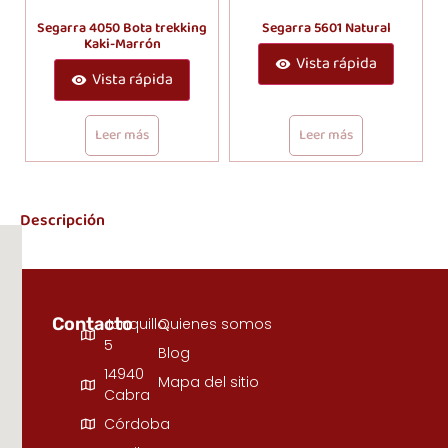
Segarra 4050 Bota trekking
Segarra 5601 Natural
Kaki-Marrón
Vista rápida
Vista rápida
Leer más
Leer más
Descripción
Contacto
Junquillo,
Quienes somos
5
Blog
14940
Mapa del sitio
Cabra
Córdoba