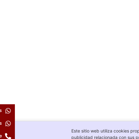
s
s
Este sitio web utiliza cookies pro
e
publicidad relacionada con sus pr