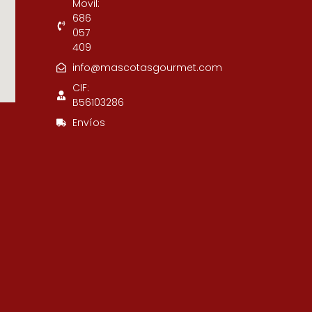
Movil:
686
057
409
info@mascotasgourmet.com
CIF:
B56103286
Envíos