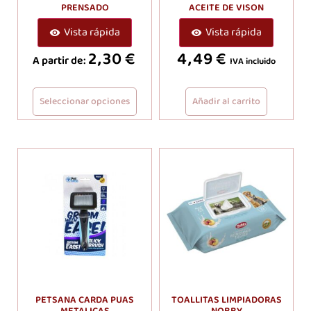
PRENSADO
ACEITE DE VISON
Vista rápida
Vista rápida
2,30
€
4,49
€
A partir de:
IVA incluido
Seleccionar opciones
Añadir al carrito
PETSANA CARDA PUAS
TOALLITAS LIMPIADORAS
METALICAS
NOBBY