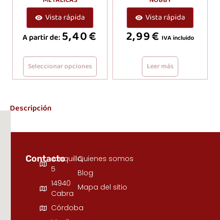
Vista rápida
Vista rápida
5,40
€
2,99
€
A partir de:
IVA incluido
Seleccionar opciones
Leer más
Descripción
Contacto
Junquillo,
Quienes somos
5
Blog
14940
Mapa del sitio
Cabra
Córdoba