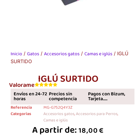
Inicio
Gatos
Accesorios gatos
Camas e iglús
/
/
/
/ IGLÚ
SURTIDO
IGLÚ SURTIDO
Valorame
Envíos en 24-72
Precios sin
Pagos con Bizum,
horas
competencia
Tarjeta.....
Referencia
MG-G752Q4Y3Z
Categorias
Accesorios gatos
,
Accesorios para Perros
,
Camas e iglús
A partir de:
18,00
€