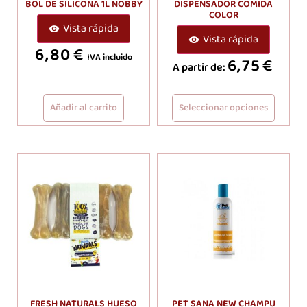
BOL DE SILICONA 1L NOBBY
DISPENSADOR COMIDA
COLOR
Vista rápida
Vista rápida
6,80
€
IVA incluido
6,75
€
A partir de:
Añadir al carrito
Seleccionar opciones
FRESH NATURALS HUESO
PET SANA NEW CHAMPU