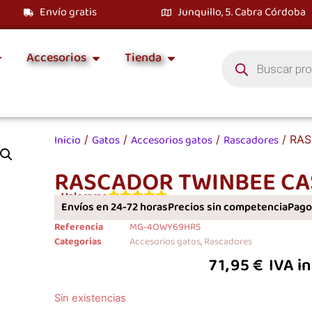
Envío gratis
Junquillo, 5. Cabra Córdoba
Accesorios
Tienda
Inicio
Gatos
Accesorios gatos
Rascadores
/
/
/
/ RA
RASCADOR TWINBEE CA
Valorame
Envíos en 24-72 horas
Precios sin competencia
Pagos
Referencia
MG-4OWY69HRS
Categorias
Accesorios gatos
,
Rascadores
71,95
€
IVA i
Sin existencias