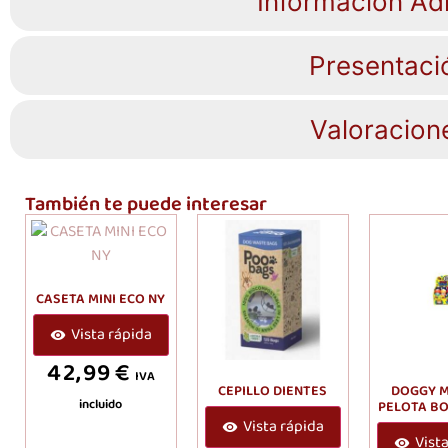
Información Adi
Presentaci
Valoracion
También te puede interesar
CASETA MINI ECO NY
Vista rápida
42,99
€
IVA
CEPILLO DIENTES
DOGGY 
incluido
PELOTA BO
Vista rápida
Vist