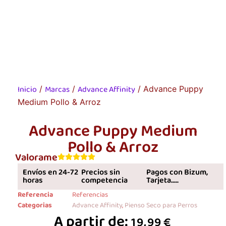
Inicio
Marcas
Advance Affinity
/
/
/ Advance Puppy
Medium Pollo & Arroz
Advance Puppy Medium
Pollo & Arroz
Valorame
Envíos en 24-72
Precios sin
Pagos con Bizum,
horas
competencia
Tarjeta.....
Referencia
Referencias
Categorias
Advance Affinity
,
Pienso Seco para Perros
A partir de:
19,99
€