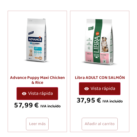
Advance Puppy Maxi Chicken
Libra ADULT CON SALMÓN
& Rice
Vista rápida
Vista rápida
37,95
€
IVA incluido
57,99
€
IVA incluido
Leer más
Añadir al carrito