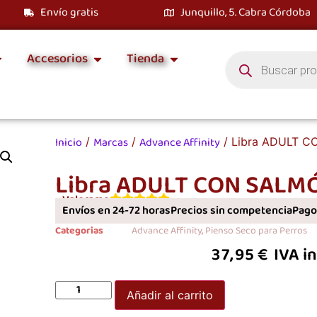
Envío gratis
Junquillo, 5. Cabra Córdoba
Accesorios
Tienda
Inicio
Marcas
Advance Affinity
/
/
/ Libra ADULT 
Libra ADULT CON SALM
Valorame
Envíos en 24-72 horas
Precios sin competencia
Pagos
Categorias
Advance Affinity
,
Pienso Seco para Perros
37,95
€
IVA i
Añadir al carrito