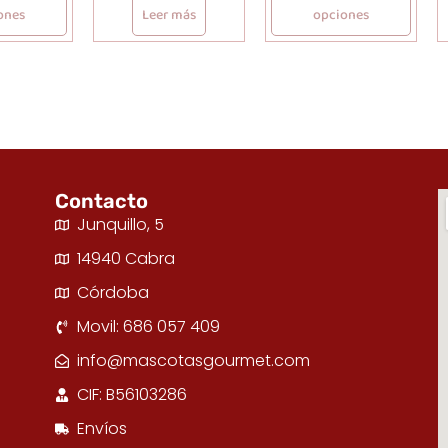
ones
Leer más
opciones
Contacto
Junquillo, 5
14940 Cabra
Córdoba
Movil: 686 057 409
info@mascotasgourmet.com
CIF: B56103286
Envíos