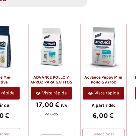
e Mini
ADVANCE POLLO Y
Advance Puppy Mini
tive
ARROZ PARA GATITOS
Pollo & Arroz
a rápida
Vista rápida
Vista rápida
17,00
€
ir de:
A partir de:
IVA
00
€
6,00
€
incluido
cionar
Seleccionar