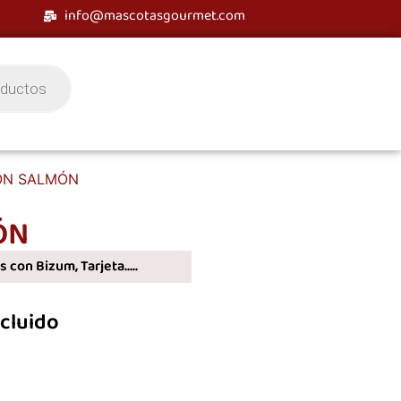
info@mascotasgourmet.com
CON SALMÓN
ÓN
 con Bizum, Tarjeta.....
ncluido