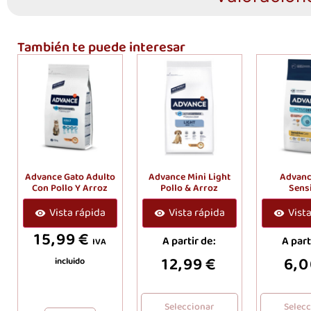
También te puede interesar
Advance Gato Adulto
Advance Mini Light
Advanc
Con Pollo Y Arroz
Pollo & Arroz
Sensi
Vista rápida
Vista rápida
Vist
15,99
€
A partir de:
A part
IVA
12,99
€
6,
incluido
Seleccionar
Selec