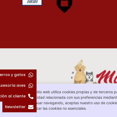
erros y gatos
Asesoría aves
Este sitio web utiliza cookies propias y de terceros p
ión al cliente
publicidad relacionada con sus preferencias mediante
continuar navegando, aceptas nuestro uso de cookie
Newsletter
rechazar las cookies no esenciales.