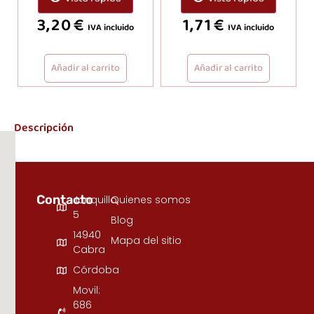
3,20
€
1,71
€
IVA incluido
IVA incluido
Añadir al carrito
Añadir al carrito
Descripción
Contacto
Junquillo,
Quienes somos
5
Blog
14940
Mapa del sitio
Cabra
Córdoba
Movil:
686