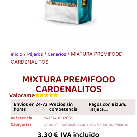
Inicio
Pájaros
Canarios
/
/
/ MIXTURA PREMIFOOD
CARDENALITOS
MIXTURA PREMIFOOD
CARDENALITOS
Valorame
Envíos en 24-72
Precios sin
Pagos con Bizum,
horas
competencia
Tarjeta.....
Referencia
8413740502055
Categorias
Jarad
,
Alimentación canarios
,
Canarios
,
Pájaros
3,30
€
IVA incluido