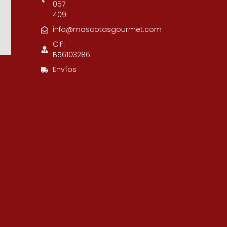
057
409
info@mascotasgourmet.com
CIF:
B56103286
Envíos