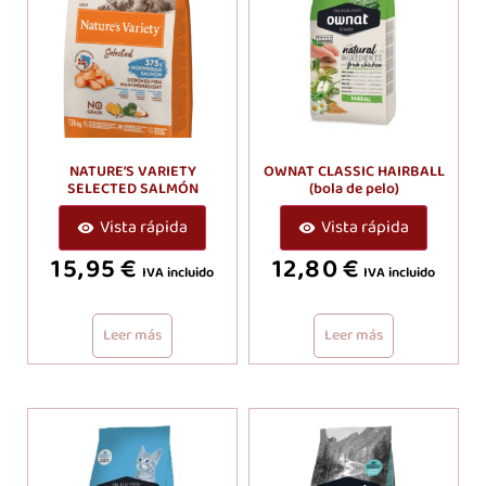
NATURE’S VARIETY
OWNAT CLASSIC HAIRBALL
SELECTED SALMÓN
(bola de pelo)
Vista rápida
Vista rápida
15,95
€
12,80
€
IVA incluido
IVA incluido
Leer más
Leer más