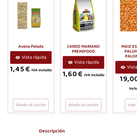
Avena Pelada
CARDO MARIANO
MAIZ E
PREMIFOOD
PALO
PALO
Vista rápida
Vista rápida
1,45
€
Vist
IVA incluido
1,60
€
IVA incluido
19,0
incl
Añadir al carrito
Añadir al carrito
Leer
Descripción