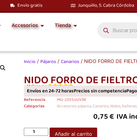
Envío gratis
Junquillo, 5. Cabra Córdoba
Accesorios
Tienda
Inicio
Pájaros
Canarios
/
/
/ NIDO FORRO DE FIEL
NIDO FORRO DE FIELTR
Valorame
Envíos en 24-72 horas
Precios sin competencia
Pagos
Referencia
MG-2355UUV9E
Categorias
Accesorios pájaros
,
Canarios
,
Nidos, bañeras..
0,75
€
IVA in
Añadir al carrito