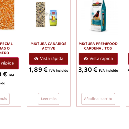
SPECIAL
MIXTURA CANARIOS
MIXTURA PREMIFOOD
MAS O
ACTIVE
CARDENALITOS
MERO
Vista rápida
Vista rápida
a rápida
1,89
€
3,30
€
IVA incluido
IVA incluido
0
€
IVA
uido
 más
Leer más
Añadir al carrito