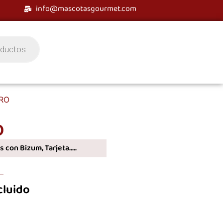
info@mascotasgourmet.com
TRO
O
 con Bizum, Tarjeta.....
..
cluido