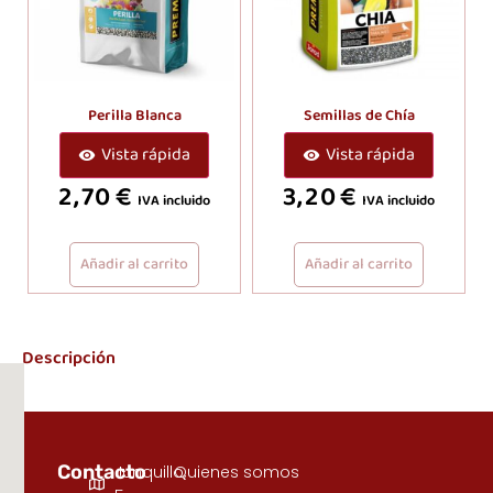
Perilla Blanca
Semillas de Chía
Vista rápida
Vista rápida
2,70
€
3,20
€
IVA incluido
IVA incluido
Añadir al carrito
Añadir al carrito
Descripción
Contacto
Junquillo,
Quienes somos