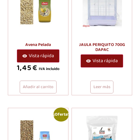
Avena Pelada
JAULA PERIQUITO 700G
DAPAC
Vista rápida
Vista rápida
1,45
€
IVA incluido
Añadir al carrito
Leer más
¡Oferta!