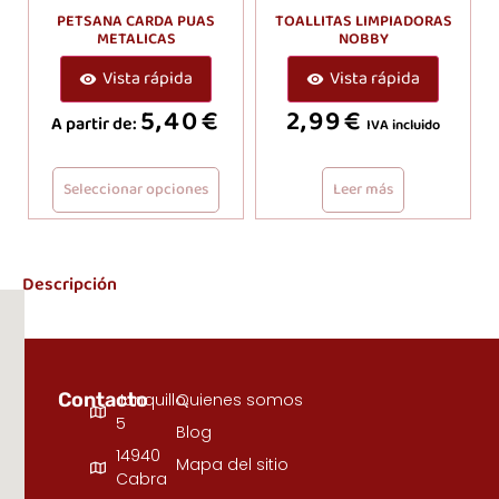
PETSANA CARDA PUAS
TOALLITAS LIMPIADORAS
METALICAS
NOBBY
Vista rápida
Vista rápida
5,40
€
2,99
€
A partir de:
IVA incluido
Seleccionar opciones
Leer más
Descripción
Contacto
Junquillo,
Quienes somos
5
Blog
14940
Mapa del sitio
Cabra