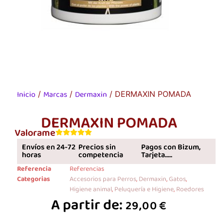
Inicio
Marcas
Dermaxin
/
/
/ DERMAXIN POMADA
DERMAXIN POMADA
Valorame
Envíos en 24-72
Precios sin
Pagos con Bizum,
horas
competencia
Tarjeta.....
Referencia
Referencias
Categorias
Accesorios para Perros
,
Dermaxin
,
Gatos
,
Higiene animal
,
Peluquería e Higiene
,
Roedores
A partir de:
29,00
€