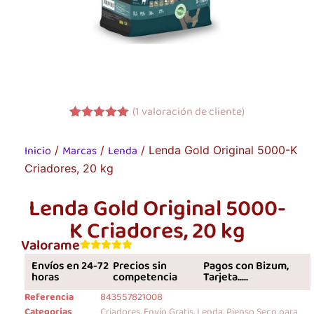
(
1
valoración de cliente)
Valorado
1
con
5.00
de
Inicio
Marcas
Lenda
/
/
/ Lenda Gold Original 5000-K
5 en base
a
valoración
Criadores, 20 kg
de un
cliente
Lenda Gold Original 5000-
K Criadores, 20 kg
Valorame
Envíos en 24-72
Precios sin
Pagos con Bizum,
horas
competencia
Tarjeta.....
Referencia
843557821008
Categorias
Criadores
,
Envío Gratis
,
Lenda
,
Pienso Seco para