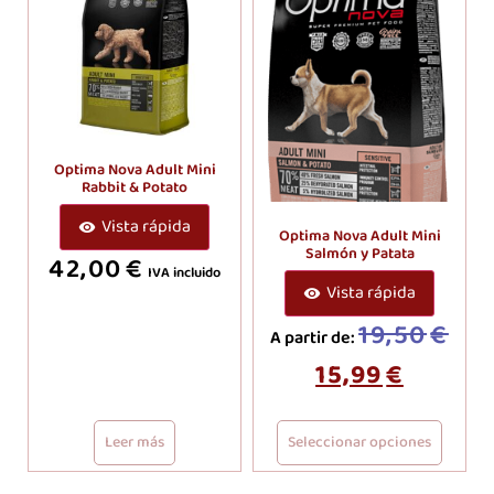
Optima Nova Adult Mini
Rabbit & Potato
Vista rápida
Optima Nova Adult Mini
Salmón y Patata
42,00
€
IVA incluido
Vista rápida
19,50
€
A partir de:
15,99
€
Leer más
Seleccionar opciones