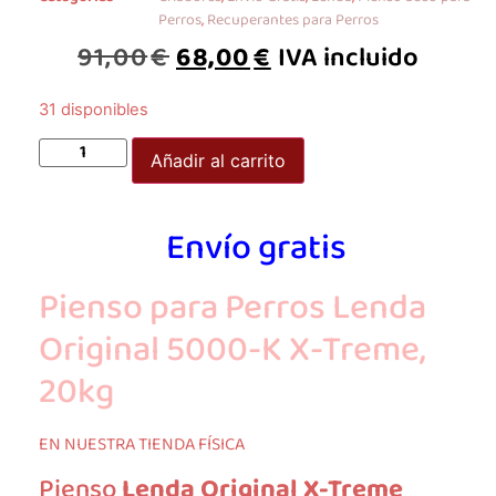
Perros
,
Recuperantes para Perros
91,00
€
68,00
€
IVA incluido
31 disponibles
Añadir al carrito
Envío gratis
Pienso para Perros Lenda
Original 5000-K X-Treme,
20kg
EN NUESTRA TIENDA FÍSICA
Pienso
Lenda Original X-Treme