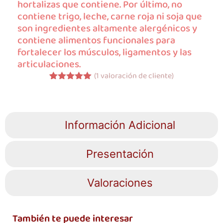
hortalizas que contiene. Por último, no
contiene trigo, leche, carne roja ni soja que
son ingredientes altamente alergénicos y
contiene alimentos funcionales para
fortalecer los músculos, ligamentos y las
articulaciones.
(
1
valoración de cliente)
Valorado
1
con
5.00
de
5 en base
a
valoración
de un
Información Adicional
cliente
Presentación
Valoraciones
También te puede interesar