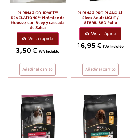
PURINA® GOURMET™
PURINA® PRO PLAN® All
REVELATIONS™ Pirámide de
Sizes Adult LIGHT /
Mousse, con Buey y cascada
STERILISED Pollo
de Salsa
Vista rápida
Vista rápida
16,95
€
IVA incluido
3,50
€
IVA incluido
Añadir al carrito
Añadir al carrito