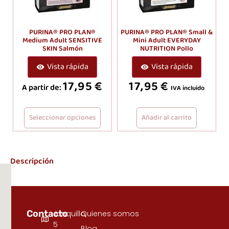
PURINA® PRO PLAN®
PURINA® PRO PLAN® Small &
Medium Adult SENSITIVE
Mini Adult EVERYDAY
SKIN Salmón
NUTRITION Pollo
Vista rápida
Vista rápida
17,95
€
17,95
€
A partir de:
IVA incluido
Seleccionar opciones
Añadir al carrito
Descripción
Contacto
Junquillo,
Quienes somos
5
Blog