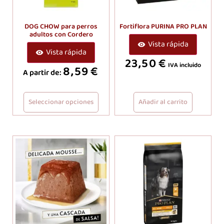
DOG CHOW para perros
Fortiflora PURINA PRO PLAN
adultos con Cordero
Vista rápida
Vista rápida
23,50
€
IVA incluido
8,59
€
A partir de:
Seleccionar opciones
Añadir al carrito