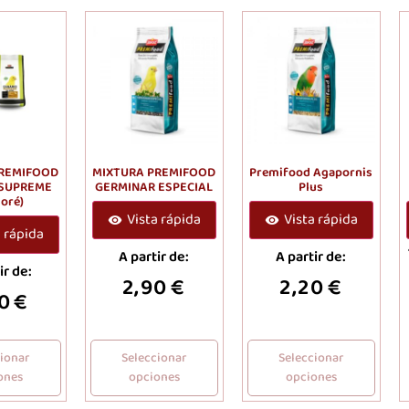
PREMIFOOD
MIXTURA PREMIFOOD
Premifood Agapornis
 SUPREME
GERMINAR ESPECIAL
Plus
doré)
Vista rápida
Vista rápida
a rápida
A partir de:
A partir de:
ir de:
2,90
€
2,20
€
0
€
cionar
Seleccionar
Seleccionar
ones
opciones
opciones