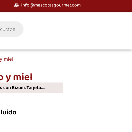
info@mascotasgourmet.com
y miel
 y miel
 con Bizum, Tarjeta.....
cluido