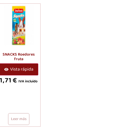
SNACKS Roedores
fruta
Vista rápida
1,71
€
IVA incluido
Leer más