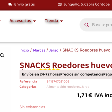
Envío gratis
Junquillo, 5. Cabra Córdoba
Accesorios
Tienda
Inicio
Marcas
Jarad
/
/
/ SNACKS Roedores huevo 
SNACKS Roedores huevo
Valorame
Envíos en 24-72 horas
Precios sin competencia
Pagos
Referencia
8413747021009
Categorias
Alimentación roedores
,
Jarad
1,71
€
IVA in
Sin existencias