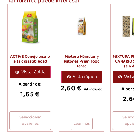
También te puede interesar
ACTIVE Conejo enano
Mixtura Hámster y
MIXTURA 
alta digastibilidad
Ratones Premifood
CANARIO
Jarad
(sin 
Vista rápida
Vista rápida
Vist
A partir de:
2,60
€
A part
IVA incluido
1,65
€
2,6
Seleccionar
Selec
opciones
Leer más
opci