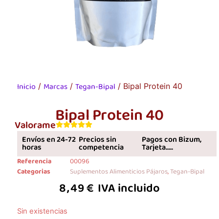
Inicio
Marcas
Tegan-Bipal
/
/
/ Bipal Protein 40
Bipal Protein 40
Valorame
Envíos en 24-72
Precios sin
Pagos con Bizum,
horas
competencia
Tarjeta.....
Referencia
00096
Categorias
Suplementos Alimenticios Pájaros
,
Tegan-Bipal
8,49
€
IVA incluido
Sin existencias