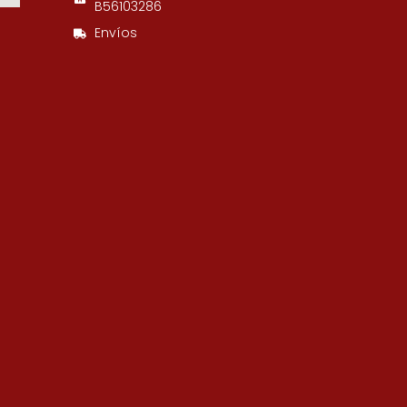
B56103286
Envíos