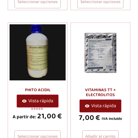
Seleccionar opciones
Seleccionar opciones
PHITO ACIDIL
VITAMINAS TT +
ELECTROLITOS
Vista rápida
Vista rápida
21,00
€
Valorado
7,00
€
A partir de:
con
IVA incluido
5.00
de 5
Seleccionar opciones
Añadir al carrito