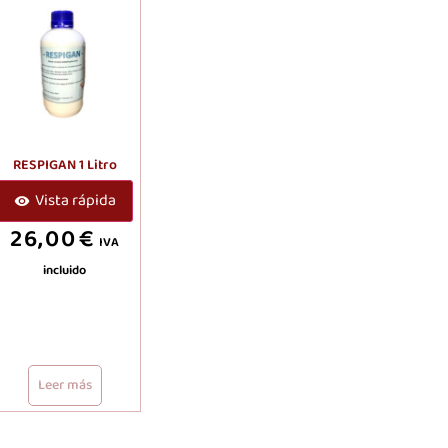
RESPIGAN 1 Litro
Vista rápida
26,00
€
IVA
incluido
Leer más