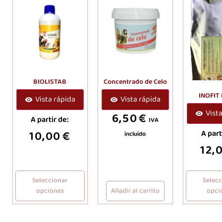
BIOLISTAB
Concentrado de Celo
INOFIT
Vista rápida
Vista rápida
Vist
6,50
€
A partir de:
IVA
10,00
€
A part
incluido
12,
Seleccionar
Selec
opciones
Añadir al carrito
opci