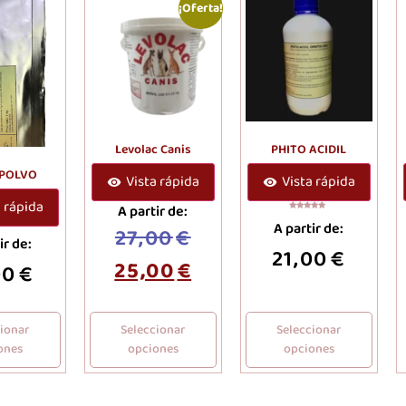
¡Oferta!
Levolac Canis
PHITO ACIDIL
 POLVO
Vista rápida
Vista rápida
a rápida
A partir de:
Valorado
A partir de:
con
27,00
€
5.00
ir de:
de 5
21,00
€
25,00
€
00
€
cionar
Seleccionar
Seleccionar
ones
opciones
opciones