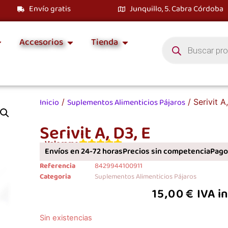
Envío gratis
Junquillo, 5. Cabra Córdoba
Accesorios
Tienda
Inicio
Suplementos Alimenticios Pájaros
/
/ Serivit A
Serivit A, D3, E
Valorame
Envíos en 24-72 horas
Precios sin competencia
Pagos
Referencia
8429944100911
Categoria
Suplementos Alimenticios Pájaros
15,00
€
IVA i
Sin existencias