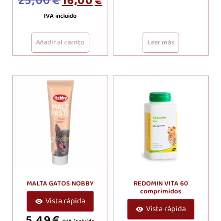
25,00
€
16,00
€
5.00
de 5
IVA incluido
Añadir al carrito
Leer más
MALTA GATOS NOBBY
REDOMIN VITA 60
comprimidos
Vista rápida
Vista rápida
5,49
€