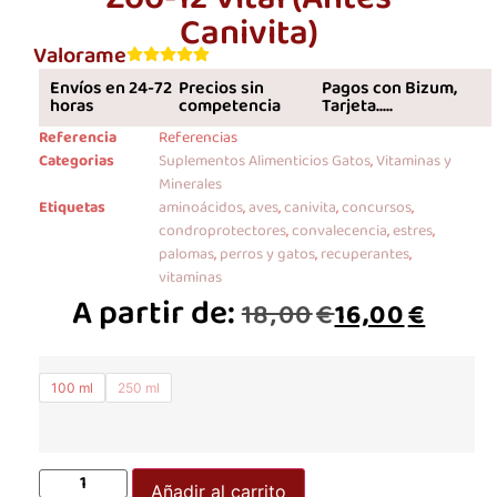
Canivita)
Valorame
Envíos en 24-72
Precios sin
Pagos con Bizum,
horas
competencia
Tarjeta.....
Referencia
Referencias
Categorias
Suplementos Alimenticios Gatos
,
Vitaminas y
Minerales
Etiquetas
aminoácidos
,
aves
,
canivita
,
concursos
,
condroprotectores
,
convalecencia
,
estres
,
palomas
,
perros y gatos
,
recuperantes
,
vitaminas
A partir de:
18,00
€
16,00
€
100 ml
250 ml
Añadir al carrito