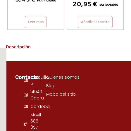
IVA incluido
20,95
€
IVA incluido
Leer más
Añadir al carrito
Descripción
Contacto
Junquillo,
Quienes somos
5
Blog
14940
Mapa del sitio
Cabra
Córdoba
Movil:
686
057