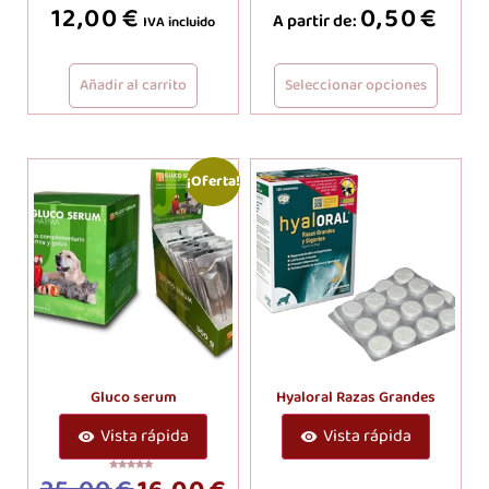
12,00
€
0,50
€
Valorado
Valorado
A partir de:
con
con
IVA incluido
5.00
5.00
de 5
de 5
Añadir al carrito
Seleccionar opciones
¡Oferta!
Gluco serum
Hyaloral Razas Grandes
Vista rápida
Vista rápida
Valorado
con