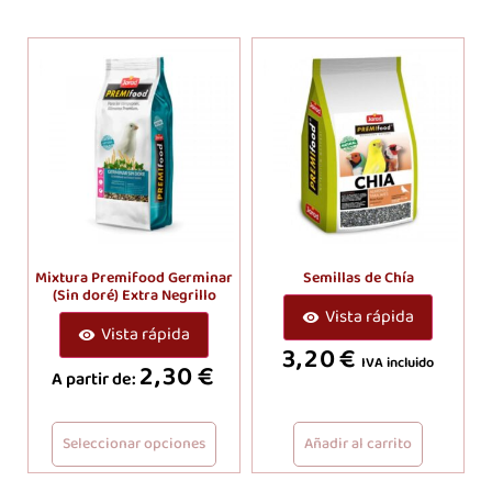
Mixtura Premifood Germinar
Semillas de Chía
(Sin doré) Extra Negrillo
Vista rápida
Vista rápida
3,20
€
IVA incluido
2,30
€
A partir de:
Seleccionar opciones
Añadir al carrito