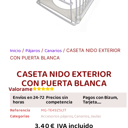
Inicio
Pájaros
Canarios
/
/
/ CASETA NIDO EXTERIOR
CON PUERTA BLANCA
CASETA NIDO EXTERIOR
CON PUERTA BLANCA
Valorame
Envíos en 24-72
Precios sin
Pagos con Bizum,
horas
competencia
Tarjeta.....
Referencia
MG-TE49Z5L1T
Categorias
Accesorios pájaros
,
Canarios
,
Jaulas
3,40
€
IVA incluido