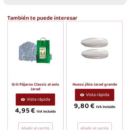
También te puede interesar
Grit Pájaros Classic al anis
Hueso jibia Jarad grande
Jarad
Vista rápida
Vista rápida
9,80
€
IVA incluido
4,95
€
IVA incluido
Añadir al carrito
Añadir al carrito