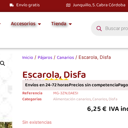
Envío gratis
Junquillo, 5. Cabra Córdoba
Accesorios
Tienda
Inicio
Pájaros
Canarios
/
/
/ Escarola, Disfa
Escarola, Disfa
Valorame
Envíos en 24-72 horas
Precios sin competencia
Pagos
Referencia
MG-3ZNJ3AE5I
Categorias
Alimentación canarios
,
Canarios
,
Disfa
6,25
€
IVA in
Sin existencias