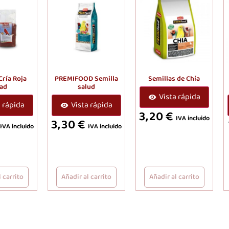
Cría Roja
PREMIFOOD Semilla
Semillas de Chía
rad
salud
Vista rápida
a rápida
Vista rápida
3,20
€
IVA incluido
3,30
€
IVA incluido
IVA incluido
 carrito
Añadir al carrito
Añadir al carrito