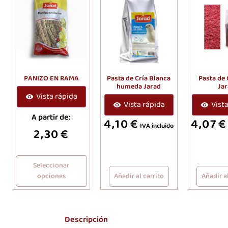
PANIZO EN RAMA
Pasta de Cría Blanca
Pasta de 
humeda Jarad
Ja
Vista rápida
Vista rápida
Vist
A partir de:
4,10
€
4,07
€
IVA incluido
2,30
€
Seleccionar
opciones
Añadir al carrito
Añadir al
Descripción