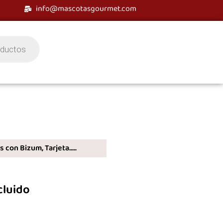
info@mascotasgourmet.com
 con Bizum, Tarjeta.....
cluido