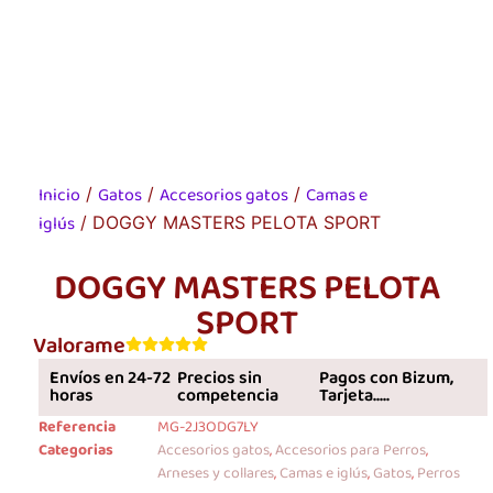
Inicio
Gatos
Accesorios gatos
Camas e
/
/
/
iglús
/ DOGGY MASTERS PELOTA SPORT
DOGGY MASTERS PELOTA
SPORT
Valorame
Envíos en 24-72
Precios sin
Pagos con Bizum,
horas
competencia
Tarjeta.....
Referencia
MG-2J3ODG7LY
Categorias
Accesorios gatos
,
Accesorios para Perros
,
Arneses y collares
,
Camas e iglús
,
Gatos
,
Perros