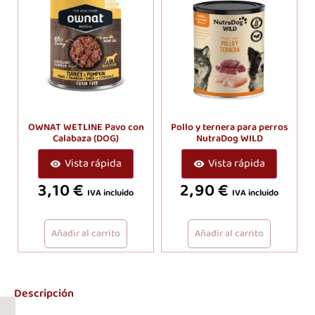
OWNAT WETLINE Pavo con
Pollo y ternera para perros
Calabaza (DOG)
NutraDog WILD
Vista rápida
Vista rápida
3,10
€
2,90
€
IVA incluido
IVA incluido
Añadir al carrito
Añadir al carrito
Descripción