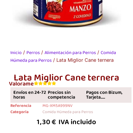
Inicio
Perros
Alimentación para Perros
Comida
/
/
/
Húmeda para Perros
/ Lata Miglior Cane ternera
Lata Miglior Cane ternera
Valorame
Envíos en 24-72
Precios sin
Pagos con Bizum,
horas
competencia
Tarjeta.....
Referencia
MG-XM5A999NV
Categoria
Comida Húmeda para Perros
1,30
€
IVA incluido