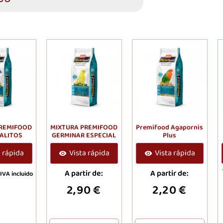
PREMIFOOD
MIXTURA PREMIFOOD
Premifood Agapornis
ALITOS
GERMINAR ESPECIAL
Plus
a rápida
Vista rápida
Vista rápida
A partir de:
A partir de:
IVA incluido
2,90
€
2,20
€