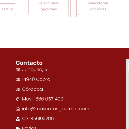
Seleccionar
Seleccionar
 carrito
opciones
opciones
Contacto
Junquillo, 5
14940 Cabra
Córdoba
Movil: 686 057 409
info@mascotasgourmet.com
CIF: B56103286
Envíos