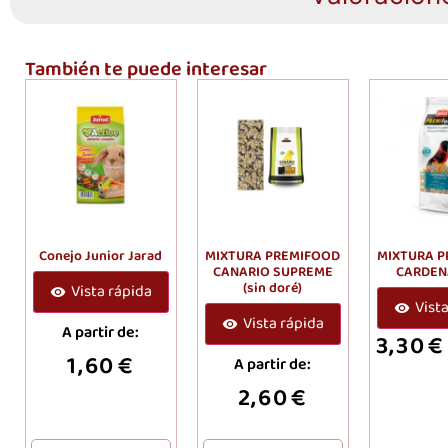
También te puede interesar
Conejo Junior Jarad
MIXTURA PREMIFOOD
MIXTURA 
CANARIO SUPREME
CARDEN
(sin doré)
Vista rápida
Vist
Vista rápida
A partir de:
3,30
€
1,60
€
A partir de:
2,60
€