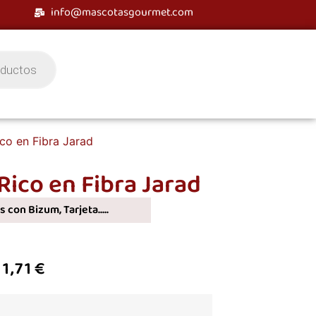
info@mascotasgourmet.com
co en Fibra Jarad
ico en Fibra Jarad
 con Bizum, Tarjeta.....
:
1,71
€