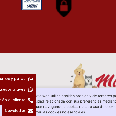
erros y gatos
Asesoría aves
Este sitio web utiliza cookies propias y de terceros p
ión al cliente
publicidad relacionada con sus preferencias mediante
continuar navegando, aceptas nuestro uso de cookie
Newsletter
rechazar las cookies no esenciales.