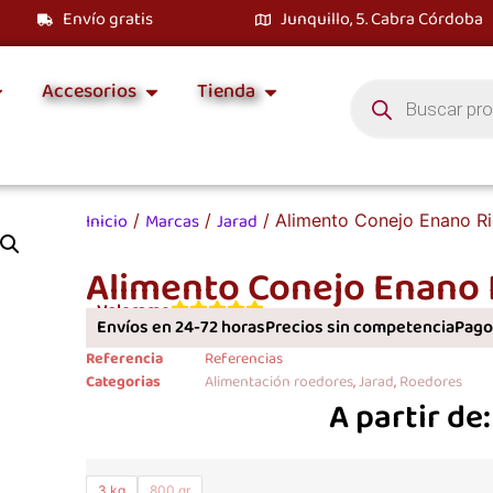
Envío gratis
Junquillo, 5. Cabra Córdoba
Accesorios
Tienda
Inicio
Marcas
Jarad
/
/
/ Alimento Conejo Enano Ri
Alimento Conejo Enano R
Valorame
Envíos en 24-72 horas
Precios sin competencia
Pagos
Referencia
Referencias
Categorias
Alimentación roedores
,
Jarad
,
Roedores
A partir de
3 kg
800 gr