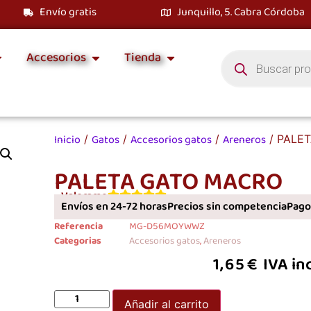
Envío gratis
Junquillo, 5. Cabra Córdoba
Accesorios
Tienda
Inicio
Gatos
Accesorios gatos
Areneros
/
/
/
/ PALE
PALETA GATO MACRO
Valorame
Envíos en 24-72 horas
Precios sin competencia
Pagos
Referencia
MG-D56MOYWWZ
Categorias
Accesorios gatos
,
Areneros
1,65
€
IVA in
Añadir al carrito