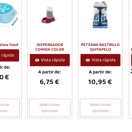
slow food
DISPENSADOR
PETSANA RASTRILLO
COMIDA COLOR
QUITAPELO
a rápida
Vista rápida
Vista rápida
ir de:
A partir de:
A partir de:
50
€
6,75
€
10,95
€
cionar
Seleccionar
Seleccionar
ones
opciones
opciones