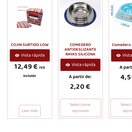
COJIN SURTIDO LOW
COMEDERO
Comedero 
ANTIDESLIZANTE
RAYAS SILICONA
Vista rápida
Vist
12,49
€
Vista rápida
A part
IVA
4,
incluido
A partir de:
2,20
€
Seleccionar
Selec
Leer más
opciones
opci