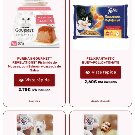
PURINA® GOURMET™
FELIX FANTASTIC
REVELATIONS™ Pirámide de
BUEY+POLLO+TOMATE
Mousse, con Salmón y cascada de
Salsa
Vista rápida
Vista rápida
2,60
€
IVA incluido
2,75
€
IVA incluido
Leer más
Añadir al carrito