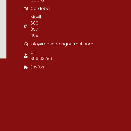
Cabra
Córdoba
Movil:
686
057
409
info@mascotasgourmet.com
CIF:
B56103286
Envíos