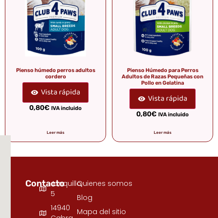
Pienso húmedo perros adultos
Pienso Húmedo para Perros
cordero
Adultos de Razas Pequeñas con
Pollo en Gelatina
Vista rápida
Vista rápida
0,80
€
IVA incluido
0,80
€
IVA incluido
Leer más
Leer más
Contacto
Junquillo,
Quienes somos
5
Blog
14940
Mapa del sitio